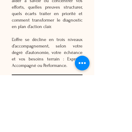
aider à savoir où concentrer vos
efforts, quelles preuves structurer,
quels écarts traiter en priorité et
comment transformer le diagnostic
en plan d’action clair.
L’offre se décline en trois niveaux
d’accompagnement, selon votre
degré d’autonomie, votre échéance
et vos besoins terrain : Express,
Accompagné ou Performance.
Découvrir DACK Secur18®
Vous dirigez un ESSMS ?
Vous souhaitez savoir où vous en
êtes avant votre évaluation qualité ?
Vous avez besoin de sécuriser les